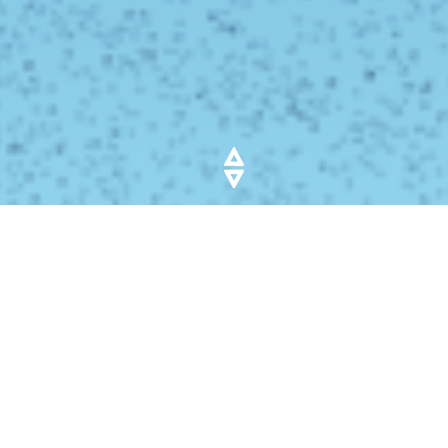
BEDRIJFSWAGEN VERKOPEN
DOE JE VIA AUTOVENDI
Er komt veel bij kijken als je je bedrijfswagen gaat
verkopen. Dingen zoals de B.T.W, is de bus verlengd of
verhoogd, enkele cabine of dubbele cabine, inbouw en
nog veel meer.