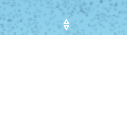
AUTO TAXATIE
EXPERTS
Indien je ervoor hebt gekozen om je auto te verkopen
via Auto Vendi, dan weet je inmiddels zeker dat je auto
in goede handen is. Ben je er nog niet helemaal uit dan
willen wij je graag overtuigen om het wel te doen.
Al onze medewerkers komen uit de auto branche. En
nee, het zijn gelukkig geen gladde verkopers die je in de
showroom ziet of bij veel andere auto verkoopsites.
Onze jongens zijn meester op het gebied van Auto’s