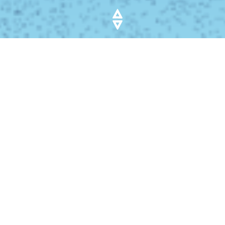
EEN
GEGARANDEERD BOD
OP JE
AUTO!
Bij Auto Vendi kun je genieten van een gegarandeerd
bod op je auto. Onze
taxatie experts
weten precies
welke sterke punten de waarde van je auto verhogen
en welke gebreken de waarde verminderen.
In tegenstelling tot andere auto verkoopsites doen wij
eerst een echte taxatie zodat je geen indicatiebod
krijgt. Wanneer de waarde van je auto bepaald is,
zoeken wij er een
koper
bij die het hoogste
gegarandeerde bod doet. Het is dus uiterst van belang