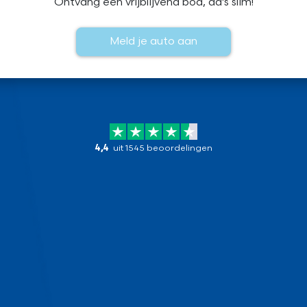
Ontvang een vrijblijvend bod, da's slim!
Meld je auto aan
4,4
uit 1545 beoordelingen